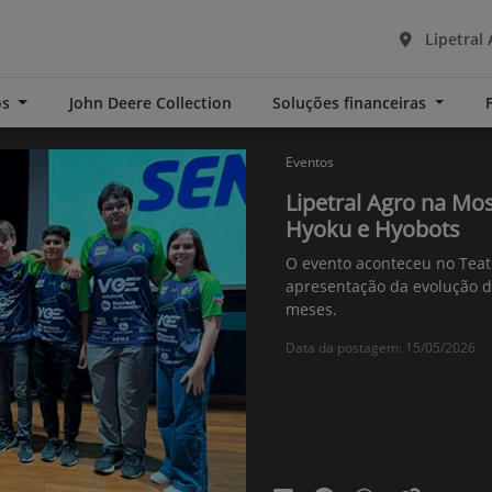
Lipetral 
os
John Deere Collection
Soluções financeiras
Eventos
Lipetral Agro na Mo
Hyoku e Hyobots
O evento aconteceu no Teatr
apresentação da evolução d
meses.
Data da postagem: 15/05/2026