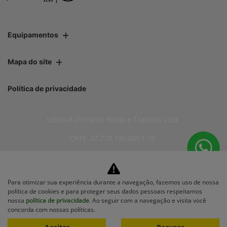
Equipamentos
Mapa do site
Política de privacidade
Lipetral Linhares Peças e Tratores Ltda
CNPJ: 27.733.195/0001-35
Para otimizar sua experiência durante a navegação, fazemos uso de nossa
No trânsito, enxergar o outro
política de cookies e para proteger seus dados pessoais respeitamos
salva vidas.
nossa
política de privacidade
. Ao seguir com a navegação e visita você
concorda com nossas políticas.