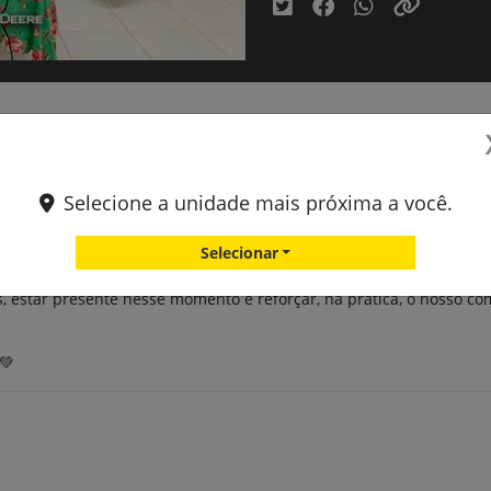
 do agro!
 de Operação e Manutenção de Tratores Agrícolas exclusivo para mu
Selecione a unidade mais próxima a você.
Selecionar
 técnica: é sobre fortalecer, valorizar e empoderar as mulheres que
s, estar presente nesse momento é reforçar, na prática, o nosso 
💚