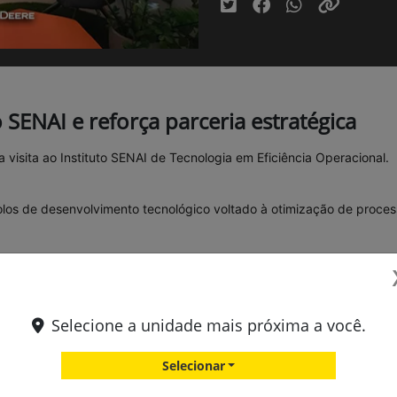
o SENAI e reforça parceria estratégica
visita ao Instituto SENAI de Tecnologia em Eficiência Operacional.
olos de desenvolvimento tecnológico voltado à otimização de proce
m hardware e software, aplicando engenharia e tecnologia para resol
Selecione a unidade mais próxima a você.
Selecionar
lidade