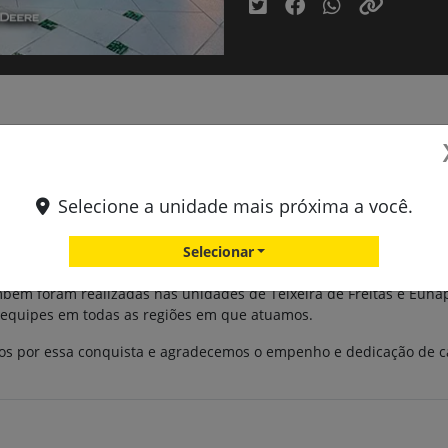
ificados na Lipetral Agro
e Entrega de Certificados Educate 2025 na nossa sede em Linhare
radores.
Selecione a unidade mais próxima a você.
 da John Deere, desenvolvido para capacitar e aprimorar as habili
Selecionar
os aos nossos clientes.
ambém foram realizadas nas unidades de Teixeira de Freitas e Euná
 equipes em todas as regiões em que atuamos.
dos por essa conquista e agradecemos o empenho e dedicação de 