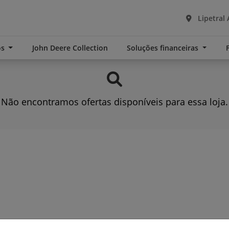
Lipetral 
os
John Deere Collection
Soluções financeiras
Não encontramos ofertas disponíveis para essa loja.